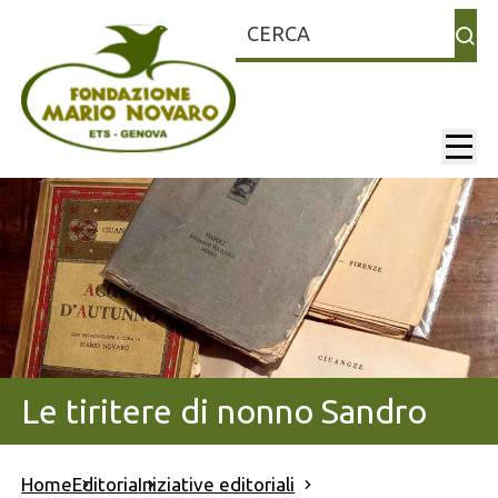
Cerca
mainNa
Le tiritere di nonno Sandro
Home
Editoria
Iniziative editoriali