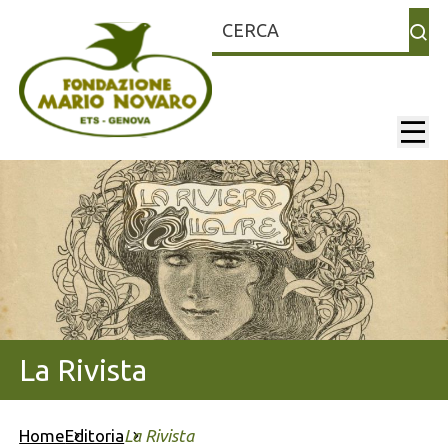
Cerca
mainNa
La Rivista
Home
Editoria
La Rivista