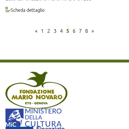
Scheda dettaglio
«
1
2
3
4
5
6
7
8
»