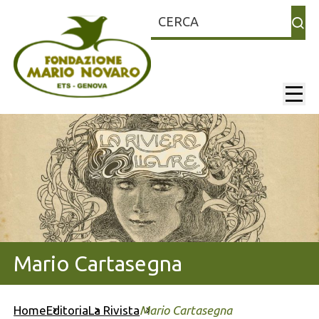
Cerca
mainNa
Mario Cartasegna
Home
Editoria
La Rivista
Mario Cartasegna